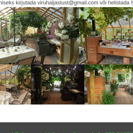
iseks kirjutada viruhaljastust@gmail.com või helistada