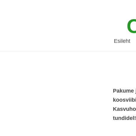
Esileht
Pakume j
koosviib
Kasvuhoo
tundidel!