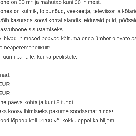
2
one on 80 m
ja mahutab kuni 30 inimest.
nes on külmik, toidunõud, veekeetja, televiisor ja kõlari
võib kasutada soovi korral aiandis leiduvaid puid, põõsai
kasvuhoone sisustamiseks.
viibivad inimesed peavad käituma enda ümber olevate as
a heaperemehelikult!
ruumi bändile, kui ka peolistele.
nnad:
 EUR
 EUR
he päeva kohta ja kuni 8 tundi.
ks koosviibimisteks pakume soodsamat hinda!
ood lõppeb kell 01:00 või kokkuleppel ka hiljem.