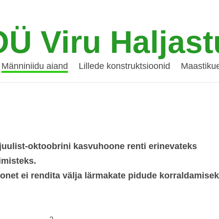
OÜ Viru Haljast
Männiniidu aiand
Lillede konstruktsioonid
Maastikue
uulist-oktoobrini kasvuhoone renti erinevateks
imisteks.
net ei rendita välja lärmakate pidude korraldamisek