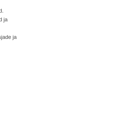
d.
d ja
jade ja